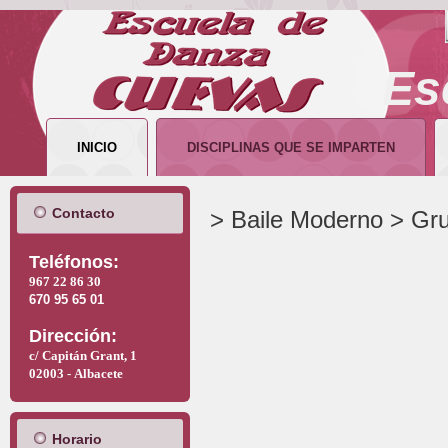
Es
INICIO
DISCIPLINAS QUE SE IMPARTEN
Contacto
> Baile Moderno > Gr
T
eléfonos:
967 22 86 30
670 95 65 01
Dirección:
c/ Capitán Grant, 1
02003 -
Albacete
Horario